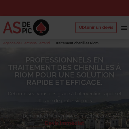
Obtenir un devis
NOS 
QUI SOMM
DEMANDE
Agence de Clermont-Ferrand
Traitement chenilles Riom
PROFESSIONNELS EN
TRAITEMENT DES CHENILLES À
RIOM POUR UNE SOLUTION
RAPIDE ET EFFICACE.
Débarrassez-vous des
grâce à l’intervention rapide et
efficace de professionnels.
Demandez l’intervention d’un technicien.
Devis immédiat