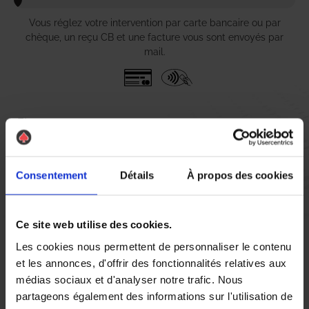
Vous réglez votre intervention par carte bancaire ou par
chèque, un reçu CB et une facture vous sont envoyés par
mail.
Etape 5 :
Vous évaluez la prestation
Consentement
Détails
À propos des cookies
Vous recevez une demande d’évaluation de votre expérience
avec l’équipe AS DE PIC.
Ce site web utilise des cookies.
Les cookies nous permettent de personnaliser le contenu
Nous avons pensé à tout
et les annonces, d'offrir des fonctionnalités relatives aux
médias sociaux et d'analyser notre trafic. Nous
partageons également des informations sur l'utilisation de
À Riom, la lutte contre les nuisibles est une priorité pour