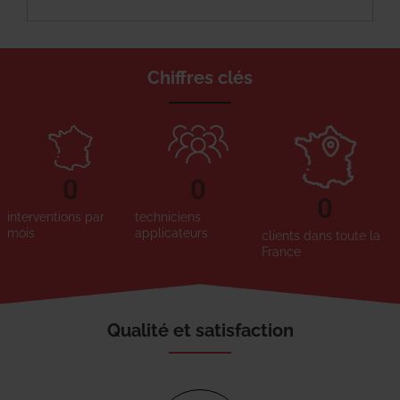
Chiffres clés
0
0
0
interventions par
techniciens
mois
applicateurs
clients dans toute la
France
Qualité et satisfaction