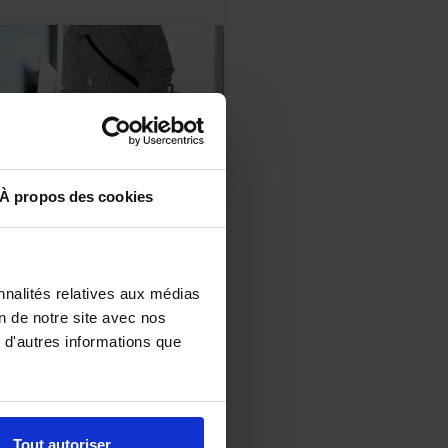
À propos des cookies
nnalités relatives aux médias
on de notre site avec nos
estes en cas
 d'autres informations que
on de cafards en
é
Tout autoriser