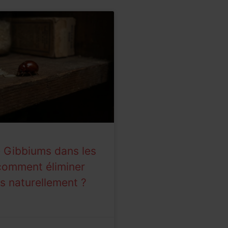
e Gibbiums dans les
 comment éliminer
s naturellement ?