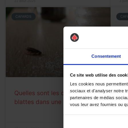
22 août 2025
3 jui
CAFARDS
CAF
Consentement
Ce site web utilise des cook
Les cookies nous permettent d
Co
sociaux et d'analyser notre t
Quelles sont les cachettes des
ger
partenaires de médias sociaux
blattes dans une maison ?
vous leur avez fournies ou qu'
?