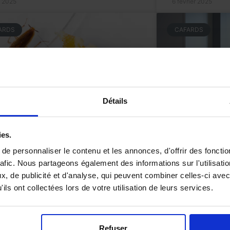
n 2025
6 février 2025
ARDS
CAFARDS
Détails
ies.
e personnaliser le contenu et les annonces, d'offrir des fonctio
mment distinguer blatte
rafic. Nous partageons également des informations sur l'utilisati
Les bons g
manique et cafard de jardin
, de publicité et d'analyse, qui peuvent combiner celles-ci avec
d’infestati
ils ont collectées lors de votre utilisation de leurs services.
copropriét
Refuser