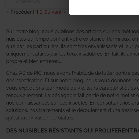
27 janvier 2025
22 n
« Précédent
1
2
Suivant »
Sur notre blog, nous publions des articles sur nos méthodes
nuisibles qui empoisonnent votre existence. Parmi eux, on 
que par les particuliers, ils sont très envahissants et leur
uniquement attirés par les lieux insalubres. En fait, ils a
propre et bien entretenu.
Chez AS de PIC, nous avons l’habitude de lutter contre ces n
désinsectisation. Et sur notre blog, nous vous donnons ré
vous expliquons leur mode de vie, leurs caractéristiques 
renouvellement. La pédagogie fait partie de notre métier e
nos connaissances sur ces insectes. En consultant nos art
solutions, nos traitements et le déroulement d’une désinse
qu’est une invasion de blattes.
DES NUISIBLES RÉSISTANTS QUI PROLIFÈRENT 