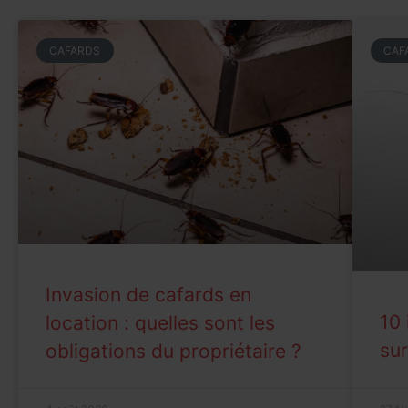
CAFARDS
CAF
Invasion de cafards en
10 
location : quelles sont les
sur
obligations du propriétaire ?