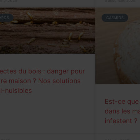
vrier 2026
5 décembre 2025
ARDS
CAFARDS
ectes du bois : danger pour
re maison ? Nos solutions
i-nuisibles
Est-ce que 
dans les ma
infestent ?