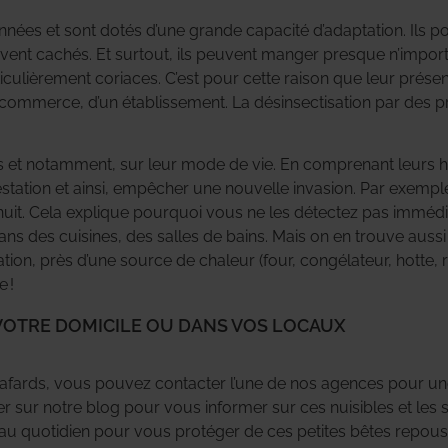
nnées et sont dotés d’une grande capacité d’adaptation. Ils p
vivent cachés. Et surtout, ils peuvent manger presque n’importe
iculièrement coriaces. C’est pour cette raison que leur présen
n commerce, d’un établissement. La désinsectisation par des pr
ds et notamment, sur leur mode de vie. En comprenant leurs ha
festation et ainsi, empêcher une nouvelle invasion. Par exemp
t nuit. Cela explique pourquoi vous ne les détectez pas imméd
ans des cuisines, des salles de bains. Mais on en trouve aus
tion, près d’une source de chaleur (four, congélateur, hotte, r
 !
 VOTRE DOMICILE OU DANS VOS LOCAUX
fards, vous pouvez contacter l’une de nos agences pour une
er sur notre blog pour vous informer sur ces nuisibles et les 
ser au quotidien pour vous protéger de ces petites bêtes repou