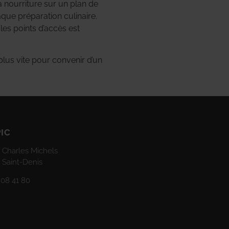
a nourriture sur un plan de
aque préparation culinaire.
les points d’accès est
lus vite pour convenir d’un
PIC
 Charles Michels
 Saint-Denis
 08 41 80