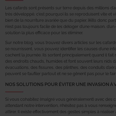
Les cafards sont présents sur terre depuis des millions d’a
très développé, c’est pourquoi ils se reproduisent vite et 
bien de la nourriture avariée que du papier. ￼Ils donc part
n’est pas toujours facile de les déloger d’une maison, d’u
solution la plus efficace pour les éliminer.
Sur notre blog, vous trouvez divers articles sur les cafar
se nourrissent, vous pouvez identifier les causes d’une in
cachent la journée. Ils sortent principalement quand il fai
des endroits chauds, humides et font souvent leurs nids d
évacuations, des fissures, des plinthes, des conduits d’aéra
peuvent se faufiler partout et ne se gênent pas pour le faire
NOS SOLUTIONS POUR ÉVITER UNE INVASION À
Si vous cohabitez (malgré vous généralement) avec des ca
attendant notre intervention, n’hésitez pas à vous renseign
attirer. Il existe effectivement des gestes simples à réali