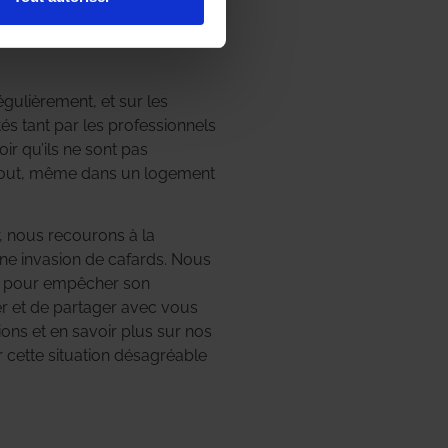
égulièrement, et sur les
és tant par les professionnels
ir qu’ils ne sont pas
partout, même dans un logement
r, nous recourons à la
une invasion de cafards. Nous
ion pour empêcher son
er et de partager avec vous
ons et en savoir plus sur nos
r cette situation désagréable