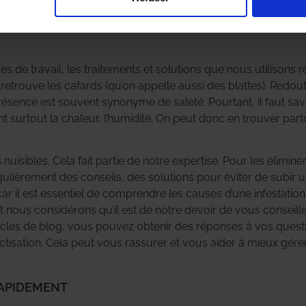
ovembre 2024
7 octobre 2024
 de travail, les traitements et solutions que nous utilisons r
retrouve les cafards (qu’on appelle aussi des blattes). Redout
 présence est souvent synonyme de saleté. Pourtant, il faut savo
iment surtout la chaleur, l’humidité. On peut donc en trouver 
uisibles. Cela fait partie de notre expertise. Pour les élimine
gulièrement des conseils, des solutions pour éviter de subir 
car il est essentiel de comprendre les causes d’une infestat
t nous considérons qu’il est de notre devoir de vous conseill
icles de blog, vous pouvez obtenir des réponses à vos questi
ctisation. Cela peut vous rassurer et vous aider à mieux gére
RAPIDEMENT