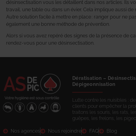
désinsectisation vous les détaillent dans nos articles. Il
travail, une table ou dans un évier. Cela implique aussi d
Autre solution facile à mettre en place : ranger pour ne pa
également une bonne méthode de prévention.
Alors si vous avez repéré des signes de la présence de ca
rendez-vous pour une désinsectisation.
Dératisation
–
Désinsectis
Dépigeonnisation
Lutte contre les nuisibles :
clients pour empêcher la prol
traitons les souris, les rats, l
guêpes, les frelons, les pigeo
Nos agences
Nous rejoindre
FAQ
Blog