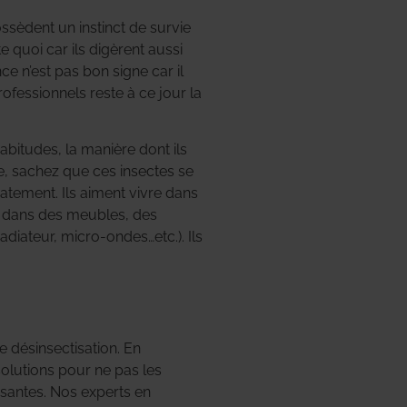
ossèdent un instinct de survie
 quoi car ils digèrent aussi
ce n’est pas bon signe car il
ofessionnels reste à ce jour la
bitudes, la manière dont ils
le, sachez que ces insectes se
iatement. Ils aiment vivre dans
si dans des meubles, des
adiateur, micro-ondes…etc.). Ils
 désinsectisation. En
solutions pour ne pas les
ssantes. Nos experts en