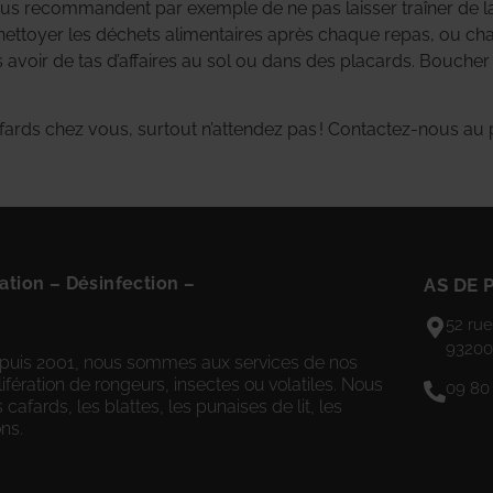
s vous recommandent par exemple de ne pas laisser traîner de l
e nettoyer les déchets alimentaires après chaque repas, ou ch
s avoir de tas d’affaires au sol ou dans des placards. Boucher 
fards chez vous, surtout n’attendez pas ! Contactez-nous au p
ation
–
Désinfection
–
AS DE 
52 rue
93200
 depuis 2001, nous sommes aux services de nos
ifération de rongeurs, insectes ou volatiles. Nous
09 80
es cafards, les blattes, les punaises de lit, les
ns.