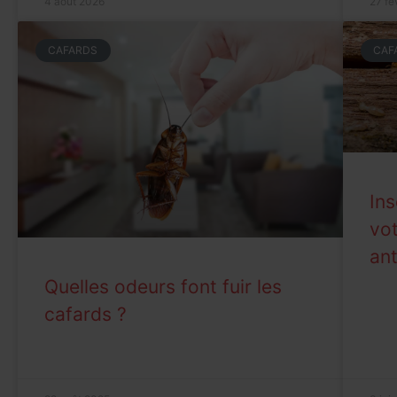
4 août 2026
27 fé
CAFARDS
CAF
Ins
vot
ant
Quelles odeurs font fuir les
cafards ?