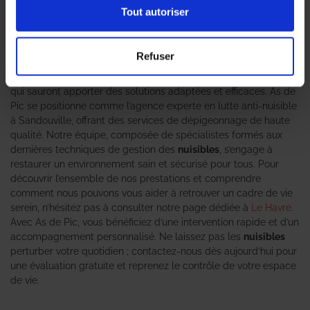
est une préoccupation croissante pour de nombreux habitants.
Tout autoriser
Ces
oiseaux
peuvent engendrer des désagréments variés,
allant des nuisances sonores à des dégradations importantes
des infrastructures, sans oublier les risques sanitaires liés à
Refuser
leurs déjections. Pour faire face à cette problématique, il est
crucial de faire appel à des
professionnels en dépigeonnage
qui sauront apporter des solutions adaptées et efficaces. As de
Pic se positionne comme l’agence experte en lutte anti-nuisible
à Sandouville, offrant des services de dépigeonnage de haute
qualité. Notre équipe, composée de spécialistes formés aux
dernières techniques de gestion des
nuisibles
, s’engage à
restaurer un environnement sain et sécurisé pour tous. Pour
découvrir l’ensemble de nos prestations et comprendre
comment nous pouvons vous aider à retrouver un cadre de vie
serein, n’hésitez pas à consulter notre page dédiée à
Le Havre
.
Avec As de Pic, vous bénéficiez d’une intervention rapide et d’un
accompagnement personnalisé. Ne laissez pas les
nuisibles
perturber votre quotidien ; contactez-nous dès aujourd’hui pour
une évaluation gratuite et reprenez le contrôle de votre espace
de vie.