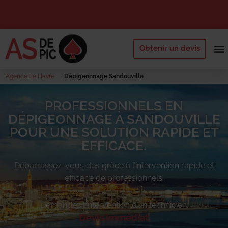
Obtenir un devis
NOS 
QUI SOMM
DEMANDE
Agence Le Havre
Dépigeonnage Sandouville
PROFESSIONNELS EN
DÉPIGEONNAGE À SANDOUVILLE
POUR UNE SOLUTION RAPIDE ET
EFFICACE.
Débarrassez-vous des
grâce à l’intervention rapide et
efficace de professionnels.
Demandez l’intervention d’un technicien.
Devis immédiat