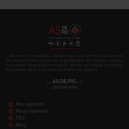
Lutte contre les nuisibles : depuis 2001, nous sommes aux services
de nos clients pour empêcher la prolifération de rongeurs, insectes
ou volatiles. Nous traitons les souris, les rats, les cafards, les blattes,
les punaises de lit, les guêpes, les frelons, les pigeons.
AS DE PIC
52 rue Charles Michels
09 80 08 41 80
93200 Saint-Denis
Nos agences
Nous rejoindre
FAQ
Blog