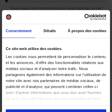
Vous réglez votre intervention par carte bancaire ou par
chèque, un reçu CB et une facture vous sont envoyés par
mail.
Consentement
Détails
À propos des cookies
Etape 5 :
Ce site web utilise des cookies.
Vous évaluez la prestation
Les cookies nous permettent de personnaliser le contenu
et les annonces, d'offrir des fonctionnalités relatives aux
Vous recevez une demande d’évaluation de votre expérience
médias sociaux et d'analyser notre trafic. Nous
avec l’équipe AS DE PIC.
partageons également des informations sur l'utilisation de
notre site avec nos partenaires de médias sociaux, de
publicité et d'analyse, qui peuvent combiner celles-ci
Nous avons pensé à tout
avec d'autres informations que vous leur avez fournies
ou qu'ils ont collectées lors de votre utilisation de leurs
services.
À Sandouville, la lutte contre les
nuisibles
tels que les
pigeons