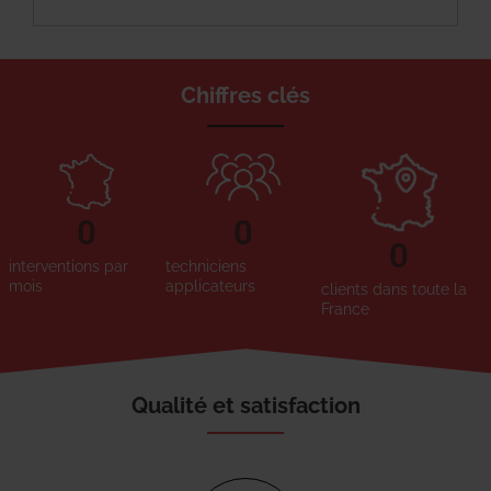
Chiffres clés
0
0
0
interventions par
techniciens
mois
applicateurs
clients dans toute la
France
Qualité et satisfaction