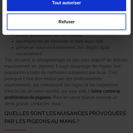
Tout autoriser
met son expertise à votre service ! Spécialisée dans la lutte
contre les nuisibles, notre équipe intervient pour un
dépigeonnage à Le Mans
, La Flèche, Sablé-sur-Sarthe et Suze-
Refuser
sur-Sarthe. Utilisant des techniques conformes aux normes en
vigueur, nous vous proposons un traitement sur-mesure afin de :
limiter la présence de ces oiseaux ;
les empêcher de s’installer et faire leurs nids ;
préserver votre environnement des dégâts qu’ils
occasionnent.
Très encadré, le dépigeonnage n’a pas pour objectif de détruire
massivement les pigeons. Il s’agit davantage de réguler leur
population à l’aide de méthodes autorisées par la loi. C’est
pourquoi il doit être réalisé par des professionnels
expérimentés, qui connaissent les règles et les respectent.
C’est le cas de notre société, qui vous aide à
lutter contre la
prolifération de pigeons
. Pour en savoir plus et recevoir un
devis gratuit, contactez-nous !
QUELLES SONT LES NUISANCES PROVOQUÉES
PAR LES PIGEONS AU MANS ?