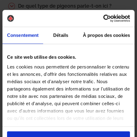
De quel type de pigeons parle-t-on ici ?
Comment s’en débarrasser ?
Quelles sont les techniques employées ?
Consentement
Détails
À propos des cookies
Combien coûte une prestation ?
Ce site web utilise des cookies.
Pourquoi se débarrasser des pigeons ?
Les cookies nous permettent de personnaliser le contenu
et les annonces, d'offrir des fonctionnalités relatives aux
Qu’est-ce que le dépigeonnage ?
médias sociaux et d'analyser notre trafic. Nous
Chaque bâtiment est unique, chaque
partageons également des informations sur l'utilisation de
solution également.
notre site avec nos partenaires de médias sociaux, de
publicité et d'analyse, qui peuvent combiner celles-ci
Pourquoi recourir à un prestataire ?
avec d'autres informations que vous leur avez fournies
ou qu'ils ont collectées lors de votre utilisation de leurs
services.
Vous subissez quotidiennement les nuisances sonores et
sanitaires causées par les pigeons ? Notre agence AS DE PIC