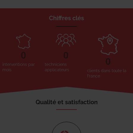
Chiffres clés
0
0
0
interventions par
techniciens
mois
applicateurs
clients dans toute la
France
Qualité et satisfaction