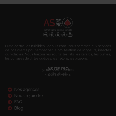
Lutte contre les nuisibles : depuis 2001, nous sommes aux services
de nos clients pour empêcher la prolifération de rongeurs, insectes
ou volatiles. Nous traitons les souris, les rats, les cafards, les blattes,
les punaises de lit, les guêpes, les frelons, les pigeons.
AS DE PIC
52 rue Charles Michels
09 80 08 41 80
93200 Saint-Denis
Nos agences
Nous rejoindre
FAQ
Blog