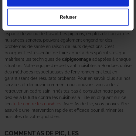
véritable fléau pour les particuliers et les entreprises. Les
professionnels en dépigeonnage
d’As de Pic sont là pour vous
offrir des solutions efficaces et durables. Grâce à notre
Refuser
expertise en gestion des nuisibles, nous comprenons
l’importance d’une intervention rapide pour préserver votre
espace de vie ou de travail. Les pigeons, en plus de causer des
nuisances sonores, peuvent également engendrer des
problèmes de santé en raison de leurs déjections. C’est
pourquoi il est essentiel de faire appel à des spécialistes qui
maîtrisent les techniques de
dépigeonnage
adaptées à chaque
situation. Notre équipe d’experts anti-nuisibles à Bondues utilise
des méthodes respectueuses de l’environnement tout en
garantissant des résultats probants. Pour en savoir plus sur nos
services et découvrir comment nous pouvons vous aider à
retrouver un cadre sain, n’hésitez pas à consulter notre page
dédiée à la lutte contre les nuisibles à Lille en cliquant sur ce
lien
lutte contre les nuisibles
. Avec As de Pic, vous pouvez être
assuré d’une intervention rapide et efficace pour éliminer les
nuisibles de votre quotidien.
COMMENT AS DE PIC, LES