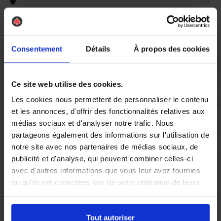
Vous réglez votre intervention par carte bancaire ou par
chèque, un reçu CB et une facture vous sont envoyés par
mail.
Consentement
Détails
À propos des cookies
Ce site web utilise des cookies.
Etape 5 :
Vous évaluez la prestation
Les cookies nous permettent de personnaliser le contenu
et les annonces, d'offrir des fonctionnalités relatives aux
médias sociaux et d'analyser notre trafic. Nous
Vous recevez une demande d’évaluation de votre expérience
partageons également des informations sur l'utilisation de
avec l’équipe AS DE PIC.
notre site avec nos partenaires de médias sociaux, de
publicité et d'analyse, qui peuvent combiner celles-ci
avec d'autres informations que vous leur avez fournies
Nous avons pensé à tout
ou qu'ils ont collectées lors de votre utilisation de leurs
services.
À Bondues, la présence de pigeons peut rapidement devenir un
Tout autoriser