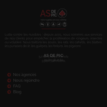
Lutte contre les nuisibles : depuis 2001, nous sommes aux services
de nos clients pour empêcher la prolifération de rongeurs, insectes
ou volatiles. Nous traitons les souris, les rats, les cafards, les blattes,
les punaises de lit, les guêpes, les frelons, les pigeons.
AS DE PIC
52 rue Charles Michels
09 80 08 41 80
93200 Saint-Denis
Nos agences
Nous rejoindre
FAQ
Blog