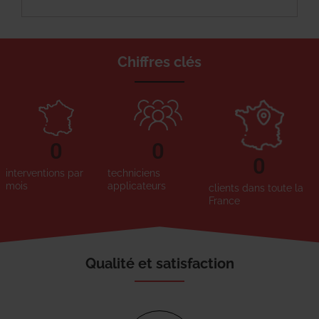
Chiffres clés
0
0
0
interventions par
techniciens
mois
applicateurs
clients dans toute la
France
Qualité et satisfaction