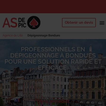
Obtenir un devis
NOS 
QUI SOMM
DEMANDE
Agence de Lille
Dépigeonnage Bondues
PROFESSIONNELS EN
DÉPIGEONNAGE À BONDUES
POUR UNE SOLUTION RAPIDE ET
EFFICACE.
Débarrassez-vous des
grâce à l’intervention rapide et
efficace de professionnels.
Demandez l’intervention d’un technicien.
Devis immédiat