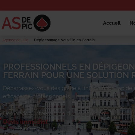
Accueil
No
Agence de Lille
Dépigeonnage Neuville-en-Ferrain
PROFESSIONNELS EN DÉPIGEON
FERRAIN POUR UNE SOLUTION R
Débarrassez-vous des
grâce à l’intervention rapide 
efficace de professionnels.
Demandez l’intervention d’un technicien.
Devis immédiat