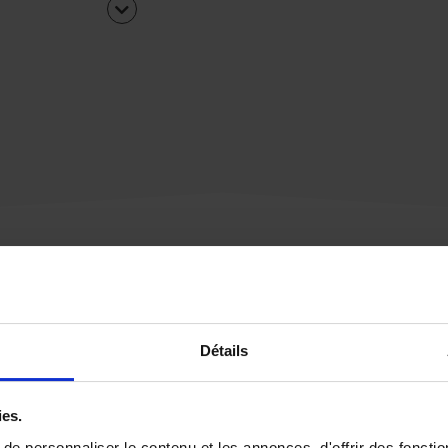
Une urgence ?
Détails
Vous souhaitez être
rappelé par notre éq
ies.
e personnaliser le contenu et les annonces, d'offrir des fonctio