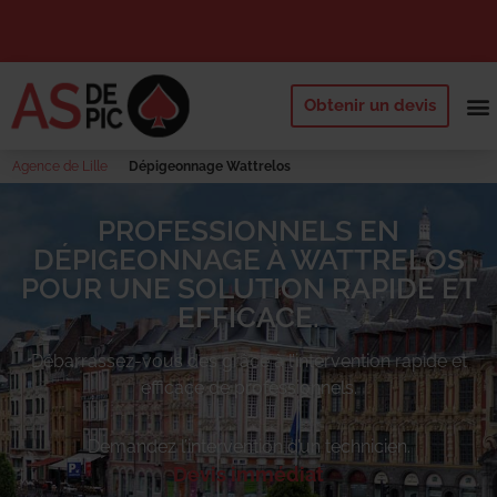
Obtenir un devis
NOS 
QUI SOMM
DEMANDE
Agence de Lille
Dépigeonnage Wattrelos
PROFESSIONNELS EN
DÉPIGEONNAGE À WATTRELOS
POUR UNE SOLUTION RAPIDE ET
EFFICACE.
Débarrassez-vous des
grâce à l’intervention rapide et
efficace de professionnels.
Demandez l’intervention d’un technicien.
Devis immédiat