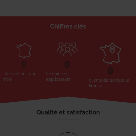
Chiffres clés
0
0
0
interventions par
techniciens
mois
applicateurs
clients dans toute la
France
Qualité et satisfaction