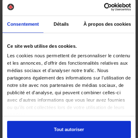
Vous réglez votre intervention par carte bancaire ou par
chèque, un reçu CB et une facture vous sont envoyés par
mail.
Consentement
Détails
À propos des cookies
Ce site web utilise des cookies.
Etape 5 :
Les cookies nous permettent de personnaliser le contenu
Vous évaluez la prestation
et les annonces, d'offrir des fonctionnalités relatives aux
médias sociaux et d'analyser notre trafic. Nous
partageons également des informations sur l'utilisation de
Vous recevez une demande d’évaluation de votre expérience
notre site avec nos partenaires de médias sociaux, de
avec l’équipe AS DE PIC.
publicité et d'analyse, qui peuvent combiner celles-ci
avec d'autres informations que vous leur avez fournies
ou qu'ils ont collectées lors de votre utilisation de leurs
Nous avons pensé à tout
services.
Tout autoriser
À Wattrelos, la présence de pigeons peut rapidement devenir