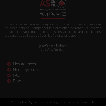
Lutte contre les nuisibles : depuis 2001, nous sommes aux services
de nos clients pour empêcher la prolifération de rongeurs, insectes
ou volatiles. Nous traitons les souris, les rats, les cafards, les blattes,
les punaises de lit, les guêpes, les frelons, les pigeons.
AS DE PIC
52 rue Charles Michels
09 80 08 41 80
93200 Saint-Denis
Nos agences
Nous rejoindre
FAQ
Blog
Copyright All Rights Reserved © 2023 - Site réalisé par Powertrafic