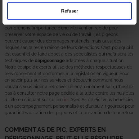
un véritable fléau pour les particuliers et les entreprises. Les
Professionnels en dépigeonnage
d’As de Pic sont là pour vous
Refuser
offrir des solutions efficaces et durables face à ce problème.
Grâce à notre expertise en gestion des nuisibles, nous
comprenons l’importance d’une intervention rapide pour
préserver votre espace de vie ou de travail. Les pigeons
peuvent causer des dommages matériels, mais aussi des
risques sanitaires en raison de leurs déjections. C’est pourquoi il
est essentiel de faire appel à des spécialistes qui maîtrisent les
techniques de
dépigeonnage
adaptées à chaque situation.
Notre équipe d’experts utilise des méthodes respectueuses de
l’environnement et conformes à la législation en vigueur. Pour
en savoir plus sur nos services et découvrir comment nous
pouvons vous aider à retrouver un environnement sain, n’hésitez
pas à consulter notre page dédiée à la lutte contre les nuisibles
à Lille en cliquant sur ce lien
ici
. Avec As de Pic, vous bénéficiez
d’un accompagnement personnalisé et d’un suivi rigoureux pour
garantir l’éradication des pigeons et la prévention de leur retour.
COMMENT AS DE PIC, EXPERTS EN
DÉPIGEONNAGE, PEUT-ELLE RÉSOUDRE