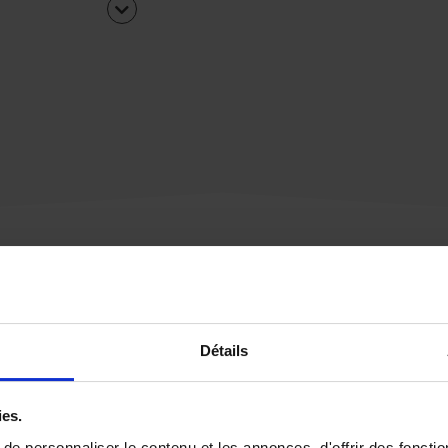
Une urgence ?
Détails
Vous souhaitez être
rappelé par notre éq
ies.
e personnaliser le contenu et les annonces, d'offrir des fonctio