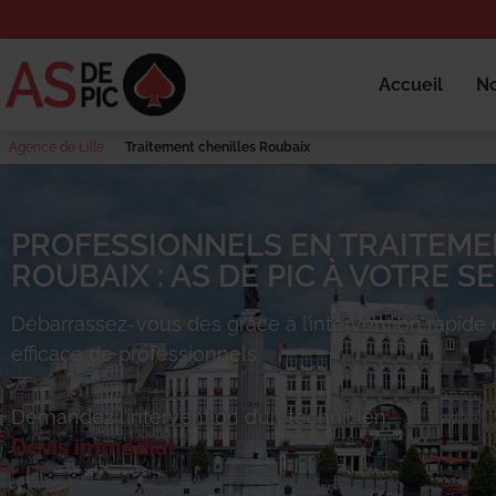
Accueil
No
Agence de Lille
Traitement chenilles Roubaix
PROFESSIONNELS EN TRAITEME
ROUBAIX : AS DE PIC À VOTRE SE
Débarrassez-vous des
grâce à l’intervention rapide 
efficace de professionnels.
Demandez l’intervention d’un technicien.
Devis immédiat