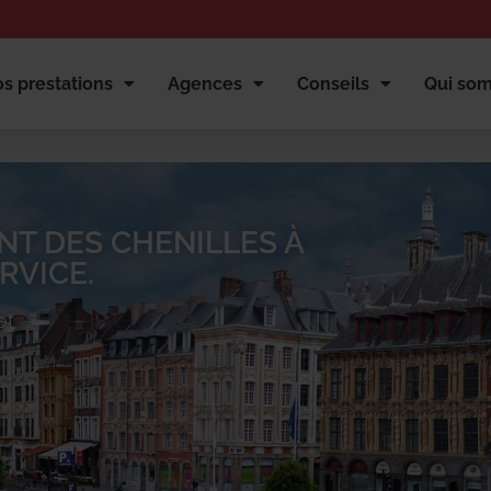
s prestations
Agences
Conseils
Qui so
NT DES CHENILLES À
RVICE.
et