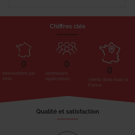
Chiffres clés
0
0
0
interventions par
techniciens
mois
applicateurs
clients dans toute la
France
Qualité et satisfaction