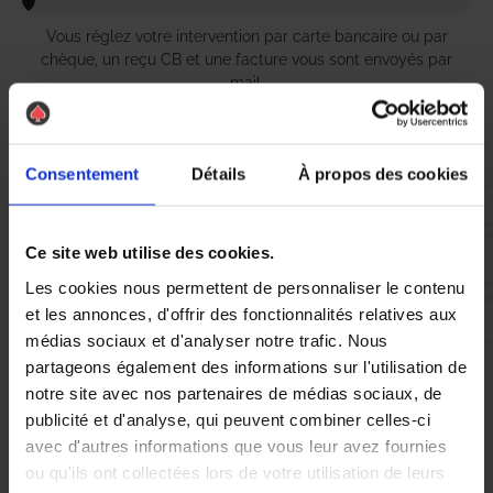
Vous réglez votre intervention par carte bancaire ou par
chèque, un reçu CB et une facture vous sont envoyés par
mail.
Consentement
Détails
À propos des cookies
Etape 5 :
Vous évaluez la prestation
Ce site web utilise des cookies.
Les cookies nous permettent de personnaliser le contenu
Vous recevez une demande d’évaluation de votre expérience
et les annonces, d'offrir des fonctionnalités relatives aux
avec l’équipe AS DE PIC.
médias sociaux et d'analyser notre trafic. Nous
partageons également des informations sur l'utilisation de
notre site avec nos partenaires de médias sociaux, de
Nous avons pensé à tout
publicité et d'analyse, qui peuvent combiner celles-ci
avec d'autres informations que vous leur avez fournies
ou qu'ils ont collectées lors de votre utilisation de leurs
À Beaugency, la présence de
pigeons
et d’autres
oiseaux