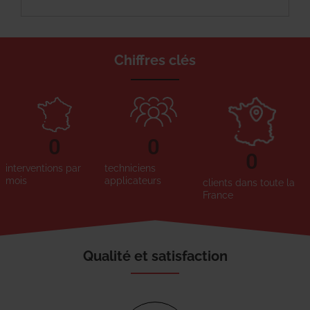
Chiffres clés
0
0
0
interventions par
techniciens
mois
applicateurs
clients dans toute la
France
Qualité et satisfaction