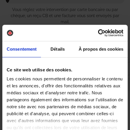
Vous réglez votre intervention par carte bancaire ou par
chèque, un reçu CB et une facture vous sont envoyés par
mail.
Consentement
Détails
À propos des cookies
Etape 5 :
Vous évaluez la prestation
Ce site web utilise des cookies.
Les cookies nous permettent de personnaliser le contenu
Vous recevez une demande d’évaluation de votre expérience
avec l’équipe AS DE PIC.
et les annonces, d'offrir des fonctionnalités relatives aux
médias sociaux et d'analyser notre trafic. Nous
partageons également des informations sur l'utilisation de
Nous avons pensé à tout
notre site avec nos partenaires de médias sociaux, de
publicité et d'analyse, qui peuvent combiner celles-ci
avec d'autres informations que vous leur avez fournies
Si vous résidez à Lamotte-Beuvron et que vous êtes confronté à
ou qu'ils ont collectées lors de votre utilisation de leurs