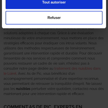
Tout autoriser
À Saran, la prolifération des
pigeons
et autres
oiseaux nuisibles
peut rapidement devenir un problème préoccupant, tant sur le
plan esthétique que sanitaire. Pour remédier à cette situation, il
Refuser
est essentiel de faire appel à des
professionnels en
dépigeonnage
comme As de Pic. Notre agence se distingue
par son expertise en lutte contre les nuisibles, offrant des
solutions adaptées à chaque cas. Grâce à une évaluation
minutieuse de votre environnement, nous mettons en place des
stratégies efficaces pour éradiquer ces intrus volants. Nous
utilisons des méthodes respectueuses de l’environnement,
garantissant une intervention rapide et durable. Pour découvrir
l’ensemble de nos services et comprendre comment nous
pouvons restaurer un cadre de vie sain, n’hésitez pas à
consulter notre page dédiée au
traitement des nuisibles dans
le Loiret
. Avec As de Pic, vous bénéficiez d’un
accompagnement personnalisé et d’une expertise reconnue,
vous permettant de retrouver la tranquillité d’esprit. Ne laissez
pas les
nuisibles
perturber votre quotidien, contactez-nous dès
maintenant pour une intervention rapide et efficace.
COMMENT AS DE PIC, EXPERTS EN