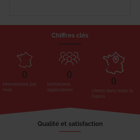
Chiffres clés
0
0
0
interventions par
techniciens
mois
applicateurs
clients dans toute la
France
Qualité et satisfaction