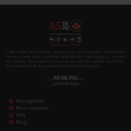
Lutte contre les nuisibles : depuis 2001, nous sommes aux services
de nos clients pour empêcher la prolifération de rongeurs, insectes
ou volatiles. Nous traitons les souris, les rats, les cafards, les blattes,
les punaises de lit, les guêpes, les frelons, les pigeons.
AS DE PIC
52 rue Charles Michels
09 80 08 41 80
93200 Saint-Denis
Nos agences
Nous rejoindre
FAQ
Blog