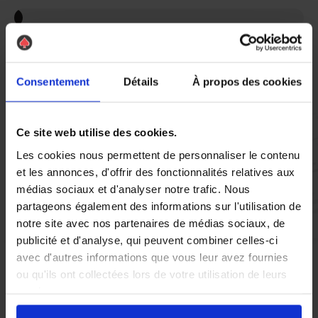
Vous réglez votre intervention par carte bancaire ou par
chèque, un reçu CB et une facture vous sont envoyés par
mail.
Consentement
Détails
À propos des cookies
Ce site web utilise des cookies.
Etape 5 :
Les cookies nous permettent de personnaliser le contenu
Vous évaluez la prestation
et les annonces, d'offrir des fonctionnalités relatives aux
médias sociaux et d'analyser notre trafic. Nous
partageons également des informations sur l'utilisation de
Vous recevez une demande d’évaluation de votre expérience
notre site avec nos partenaires de médias sociaux, de
avec l’équipe AS DE PIC.
publicité et d'analyse, qui peuvent combiner celles-ci
avec d'autres informations que vous leur avez fournies
Nous avons pensé à tout
ou qu'ils ont collectées lors de votre utilisation de leurs
services.