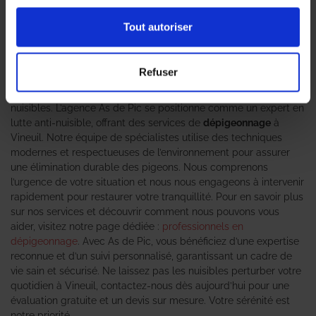
invasion de pigeons, il est essentiel de faire appel à des
professionnels en dépigeonnage
pour une intervention rapide
Tout autoriser
et efficace. Les pigeons, bien que souvent considérés comme
inoffensifs, peuvent causer des désagréments majeurs,
notamment des problèmes de santé et des dommages
Refuser
structurels. Leurs déjections peuvent non seulement abîmer vos
façades, mais également favoriser l’apparition d’autres
nuisibles. L’agence As de Pic se positionne comme un expert en
lutte anti-nuisible, offrant des services de
dépigeonnage
à
Vineuil. Notre équipe de spécialistes utilise des techniques
modernes et respectueuses de l’environnement pour assurer
une élimination durable des pigeons. Nous comprenons
l’urgence de votre situation et nous nous engageons à intervenir
rapidement pour restaurer votre tranquillité. Pour en savoir plus
sur nos services et découvrir comment nous pouvons vous
aider, visitez notre page dédiée :
professionnels en
dépigeonnage
. Avec As de Pic, vous bénéficiez d’une expertise
reconnue et d’un suivi personnalisé, garantissant un cadre de
vie sain et sécurisé. Ne laissez pas les nuisibles perturber votre
quotidien à Vineuil, contactez-nous dès aujourd’hui pour une
évaluation gratuite et un devis sur mesure. Votre sérénité est
notre priorité.