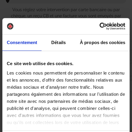
Vous réglez votre intervention par carte bancaire ou par
chèque, un reçu CB et une facture vous sont envoyés par
mail.
Consentement
Détails
À propos des cookies
Etape 5 :
Vous évaluez la prestation
Ce site web utilise des cookies.
Les cookies nous permettent de personnaliser le contenu
et les annonces, d'offrir des fonctionnalités relatives aux
Vous recevez une demande d’évaluation de votre expérience
avec l’équipe AS DE PIC.
médias sociaux et d'analyser notre trafic. Nous
partageons également des informations sur l'utilisation de
notre site avec nos partenaires de médias sociaux, de
Nous avons pensé à tout
publicité et d'analyse, qui peuvent combiner celles-ci
avec d'autres informations que vous leur avez fournies
ou qu'ils ont collectées lors de votre utilisation de leurs
Si vous habitez à Vineuil et que vous êtes confronté à une
services.