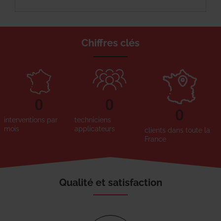
Chiffres clés
0
0
0
interventions par
techniciens
mois
applicateurs
clients dans toute la
France
Qualité et satisfaction