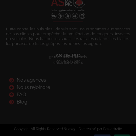
Lutte contre les nuisibles : depuis 2001, nous sommes aux services
de nos clients pour empêcher la prolifération de rongeurs, insectes
ou volatiles. Nous traitons les souris, les rats, les cafards, les blattes,
les punaises de lit, les guêpes, les frelons, les pigeons.
AS DE PIC
52 rue Charles Michels
09 80 08 41 80
93200 Saint-Denis
Nos agences
Nous rejoindre
FAQ
Blog
Copyright All Rights Reserved © 2023 - Site réalisé par Powertrafic