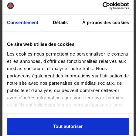
Vous réglez votre intervention par carte bancaire ou par
chèque, un reçu CB et une facture vous sont envoyés par
Consentement
Détails
À propos des cookies
mail.
Ce site web utilise des cookies.
Les cookies nous permettent de personnaliser le contenu
Etape 5 :
et les annonces, d'offrir des fonctionnalités relatives aux
Vous évaluez la prestation
médias sociaux et d'analyser notre trafic. Nous
partageons également des informations sur l'utilisation de
Vous recevez une demande d’évaluation de votre expérience
notre site avec nos partenaires de médias sociaux, de
avec l’équipe AS DE PIC.
publicité et d'analyse, qui peuvent combiner celles-ci
avec d'autres informations que vous leur avez fournies
ou qu'ils ont collectées lors de votre utilisation de leurs
Nous avons pensé à tout
services.
Tout autoriser
À Lattes, la présence de pigeons peut rapidement devenir un