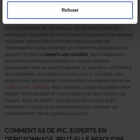
véritable fléau pour les particuliers et les entreprises. Les
professionnels en dépigeonnage
d’As de Pic sont là pour vous
Refuser
offrir des solutions efficaces et durables. Grâce à notre
expertise en gestion des nuisibles, nous comprenons les enjeux
liés à l’infestation de ces oiseaux, qui peuvent causer des
dommages matériels et nuire à la santé publique. Nos équipes
qualifiées utilisent des méthodes respectueuses de
l’environnement pour contrôler et prévenir les populations de
pigeons. En tant qu’
experts anti-nuisible
, nous mettons en
œuvre des techniques adaptées à chaque situation,
garantissant ainsi un résultat optimal. Si vous êtes confronté à
des problèmes de pigeons, n’hésitez pas à consulter notre
page dédiée aux services à Montpellier en cliquant sur ce lien
services anti-nuisibles
. Nous sommes à votre disposition pour
évaluer votre situation et vous proposer un plan d’action sur
mesure. Avec As de Pic, vous pouvez être assuré d’une
intervention rapide et professionnelle pour retrouver un
environnement sain et agréable à Lattes.
COMMENT AS DE PIC, EXPERTS EN
DÉPIGEONNAGE, PEUT-ELLE RÉSOUDRE