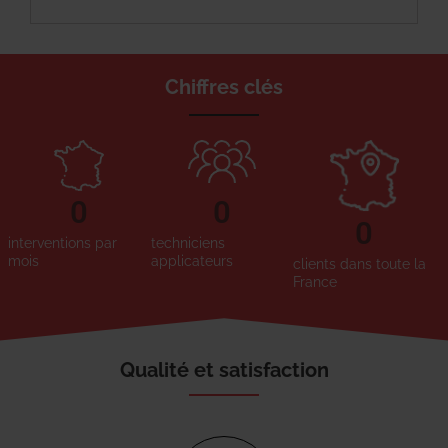
Chiffres clés
0
0
0
interventions par
techniciens
mois
applicateurs
clients dans toute la
France
Qualité et satisfaction