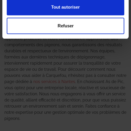
un véritable fléau pour les entreprises et les particuliers. En tant
Tout autoriser
que **professionnels en dépigeonnage**, As de Pic se
positionne comme votre partenaire de confiance pour résoudre
efficacement ce problème. Notre expertise en gestion des
Refuser
nuisibles nous permet d’offrir des solutions sur-mesure,
adaptées aux spécificités de chaque situation. Grâce à notre
approche proactive et notre connaissance approfondie des
comportements des pigeons, nous garantissons des résultats
durables et respectueux de l’environnement. Nos équipes,
formées aux dernières techniques de dépigeonnage,
interviennent rapidement pour assurer la tranquillité de votre
espace de vie ou de travail. Pour découvrir comment nous
pouvons vous aider à Carquefou, n’hésitez pas à consulter notre
page dédiée à
nos services à Nantes
. En choisissant As de Pic,
vous optez pour une entreprise locale, réactive et soucieuse de
votre satisfaction. Nous nous engageons à vous offrir un service
de qualité, alliant efficacité et discrétion, pour que vous puissiez
retrouver un environnement sain et serein. Faites confiance à
notre expertise pour une gestion optimale de vos problèmes de
pigeons.