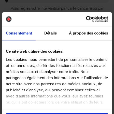
Vous réglez votre intervention par carte bancaire ou par
chèque, un reçu CB et une facture vous sont envoyés par
mail.
Consentement
Détails
À propos des cookies
Etape 5 :
Vous évaluez la prestation
Ce site web utilise des cookies.
Les cookies nous permettent de personnaliser le contenu
et les annonces, d'offrir des fonctionnalités relatives aux
Vous recevez une demande d’évaluation de votre expérience
médias sociaux et d'analyser notre trafic. Nous
avec l’équipe AS DE PIC.
partageons également des informations sur l'utilisation de
notre site avec nos partenaires de médias sociaux, de
publicité et d'analyse, qui peuvent combiner celles-ci
Nous avons pensé à tout
avec d'autres informations que vous leur avez fournies
ou qu'ils ont collectées lors de votre utilisation de leurs
services.
À Carquefou, la présence de pigeons peut rapidement devenir