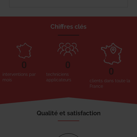
Chiffres clés
0
0
0
interventions par
techniciens
mois
applicateurs
clients dans toute la
France
Qualité et satisfaction