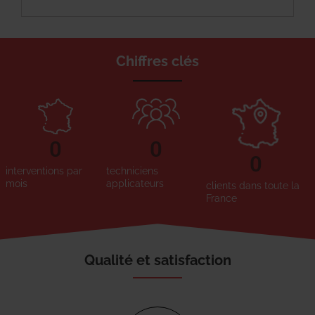
Chiffres clés
0
0
0
interventions par
techniciens
mois
applicateurs
clients dans toute la
France
Qualité et satisfaction