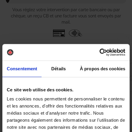
Vous réglez votre intervention par carte bancaire ou par
chèque, un reçu CB et une facture vous sont envoyés par
mail.
Etape 5 :
Vous évaluez la prestation
Consentement
Détails
À propos des cookies
Vous recevez une demande d’évaluation de votre expérience
avec l’équipe AS DE PIC.
Ce site web utilise des cookies.
Les cookies nous permettent de personnaliser le contenu
Nous avons pensé à tout
et les annonces, d'offrir des fonctionnalités relatives aux
médias sociaux et d'analyser notre trafic. Nous
partageons également des informations sur l'utilisation de
notre site avec nos partenaires de médias sociaux, de
À Bouguenais, les infestations de chenilles peuvent rapidement