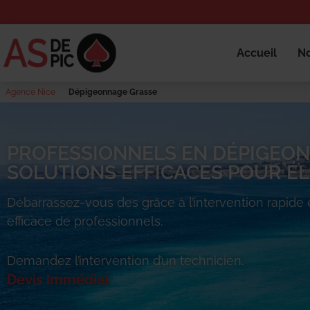
Accueil
No
Agence Nice
Dépigeonnage Grasse
PROFESSIONNELS EN DÉPIGEON
SOLUTIONS EFFICACES POUR ÉLI
Débarrassez-vous des
grâce à l’intervention rapide 
efficace de professionnels.
Demandez l’intervention d’un technicien.
Devis immédiat