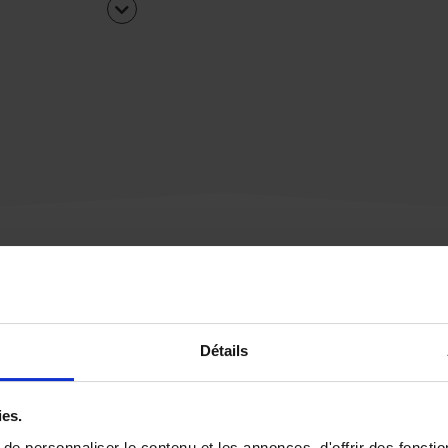
Une urgence ?
Détails
Vous souhaitez être
rappelé par notre éq
ies.
e personnaliser le contenu et les annonces, d'offrir des fonctio