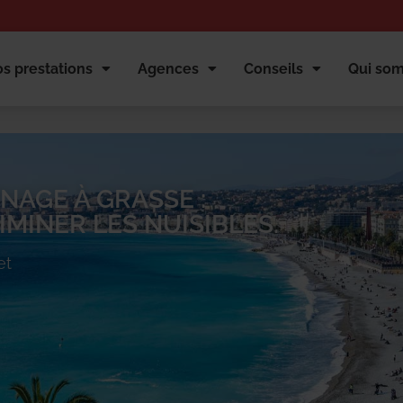
s prestations
Agences
Conseils
Qui so
NAGE À GRASSE :
MINER LES NUISIBLES.
et