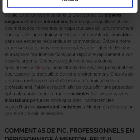
devenir une source de stress et de préoccupation. Faites
confiance aux
Professionnels en dépigeonnage
de l’agence As
de pic, experts reconnus dans la lutte contre les
pigeons
,
rongeurs
et autres
infestations
. Notre équipe qualifiée utilise
des méthodes innovantes et respectueuses de l’environnement
pour garantir une élimination efficace et durable des
nuisibles
dans vos espaces résidentiels et commerciaux. Grâce à notre
expertise locale, nous comprenons les spécificités de Menton
et adaptons nos interventions pour répondre rapidement à vos
besoins urgents. Découvrez également nos solutions
spécialisées à
Nice
, où nous offrons des services personnalisés
pour assurer la tranquillité de votre environnement. Chez As de
pic, nous mettons un point d’honneur à fournir un service
professionnel, fiable et réactif, afin de vous offrir une protection
optimale contre toute forme de
nuisibles
. Ne laissez pas les
infestations
perturber votre quotidien ; contactez dès
aujourd’hui nos
experts anti-nuisibles
à Menton et retrouvez un
cadre de vie sain et sécurisé.
COMMENT AS DE PIC, PROFESSIONNELS EN
DÉPIGEONNAGE À MENTON, PEUT-IL