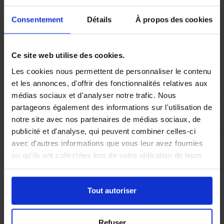
Vous réglez votre intervention par carte bancaire ou par
Consentement
Détails
À propos des cookies
chèque, un reçu CB et une facture vous sont envoyés par
mail.
Ce site web utilise des cookies.
Les cookies nous permettent de personnaliser le contenu
et les annonces, d'offrir des fonctionnalités relatives aux
Etape 5 :
médias sociaux et d'analyser notre trafic. Nous
Vous évaluez la prestation
partageons également des informations sur l'utilisation de
notre site avec nos partenaires de médias sociaux, de
publicité et d'analyse, qui peuvent combiner celles-ci
Vous recevez une demande d’évaluation de votre expérience
avec d'autres informations que vous leur avez fournies
avec l’équipe AS DE PIC.
ou qu'ils ont collectées lors de votre utilisation de leurs
services.
Nous avons pensé à tout
Tout autoriser
À Menton, les problèmes de
nuisibles
peuvent rapidement
Refuser