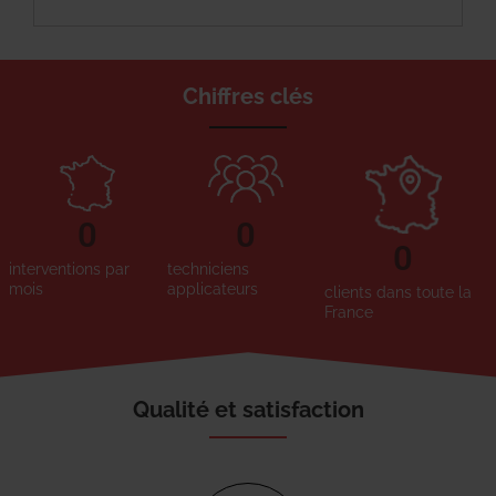
Chiffres clés
0
0
0
interventions par
techniciens
mois
applicateurs
clients dans toute la
France
Qualité et satisfaction