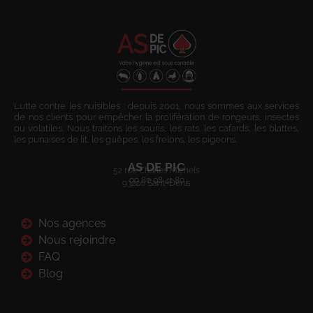
Lutte contre les nuisibles : depuis 2001, nous sommes aux services
de nos clients pour empêcher la prolifération de rongeurs, insectes
ou volatiles. Nous traitons les souris, les rats, les cafards, les blattes,
les punaises de lit, les guêpes, les frelons, les pigeons.
AS DE PIC
52 rue Charles Michels
09 80 08 41 80
93200 Saint-Denis
Nos agences
Nous rejoindre
FAQ
Blog