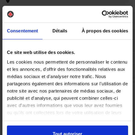
Vous réglez votre intervention par carte bancaire ou par
chèque, un reçu CB et une facture vous sont envoyés par
mail.
Consentement
Détails
À propos des cookies
Ce site web utilise des cookies.
Etape 5 :
Vous évaluez la prestation
Les cookies nous permettent de personnaliser le contenu
et les annonces, d'offrir des fonctionnalités relatives aux
médias sociaux et d'analyser notre trafic. Nous
Vous recevez une demande d’évaluation de votre expérience
partageons également des informations sur l'utilisation de
avec l’équipe AS DE PIC.
notre site avec nos partenaires de médias sociaux, de
publicité et d'analyse, qui peuvent combiner celles-ci
avec d'autres informations que vous leur avez fournies
Nous avons pensé à tout
ou qu'ils ont collectées lors de votre utilisation de leurs
services.
À Levallois-Perret, la présence de pigeons peut rapidement
Tout autoriser