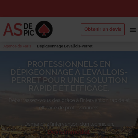
Obtenir un devis
NOS 
QUI SOMM
DEMANDE
Agence de Paris
Dépigeonnage Levallois-Perret
PROFESSIONNELS EN
DÉPIGEONNAGE À LEVALLOIS-
PERRET POUR UNE SOLUTION
RAPIDE ET EFFICACE.
Débarrassez-vous des
grâce à l’intervention rapide et
efficace de professionnels.
Demandez l’intervention d’un technicien.
Devis immédiat