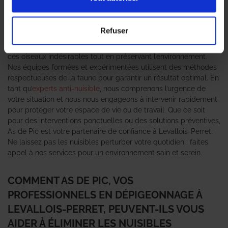
devenir un véritable fléau pour les habitations et les entreprises.
Les
professionnels en dépigeonnage
d’As de Pic sont là pour
vous offrir des solutions efficaces et durables face à ce
Refuser
problème. Grâce à notre expertise en gestion des nuisibles,
nous mettons en œuvre des techniques adaptées pour éliminer
ces oiseaux indésirables tout en préservant l’environnement.
Nos équipes formées et expérimentées utilisent des méthodes
respectueuses de la faune pour garantir un résultat optimal. En
tant qu’
experts anti-nuisible
, nous comprenons l’urgence de
votre situation et nous nous engageons à intervenir rapidement
pour protéger votre espace de vie ou de travail. Que ce soit
pour des interventions ponctuelles ou des solutions préventives,
As de Pic est votre partenaire de confiance à Levallois-Perret.
Ne laissez pas les nuisibles perturber votre quotidien ; faites
appel à nos services pour un environnement sain et serein.
COMMENT AS DE PIC, VOS
PROFESSIONNELS EN DÉPIGEONNAGE À
LEVALLOIS-PERRET, PEUVENT-ILS VOUS
AIDER À ÉLIMINER LES NUISIBLES