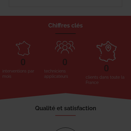
Chiffres clés
0
0
0
interventions par
techniciens
mois
applicateurs
clients dans toute la
France
Qualité et satisfaction