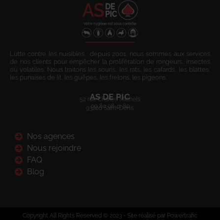
Lutte contre les nuisibles : depuis 2001, nous sommes aux services
de nos clients pour empêcher la prolifération de rongeurs, insectes
ou volatiles. Nous traitons les souris, les rats, les cafards, les blattes,
les punaises de lit, les guêpes, les frelons, les pigeons.
AS DE PIC
52 rue Charles Michels
09 80 08 41 80
93200 Saint-Denis
Nos agences
Nous rejoindre
FAQ
Blog
Copyright All Rights Reserved © 2023 - Site réalisé par Powertrafic