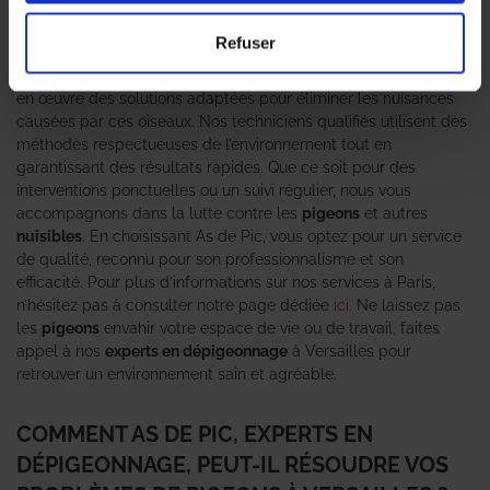
un véritable fléau pour les habitants et les entreprises. Les
Professionnels en dépigeonnage
d’As de Pic sont là pour vous
Refuser
aider à résoudre ce problème de manière efficace et durable.
Grâce à notre expertise en gestion des nuisibles, nous mettons
en œuvre des solutions adaptées pour éliminer les nuisances
causées par ces oiseaux. Nos techniciens qualifiés utilisent des
méthodes respectueuses de l’environnement tout en
garantissant des résultats rapides. Que ce soit pour des
interventions ponctuelles ou un suivi régulier, nous vous
accompagnons dans la lutte contre les
pigeons
et autres
nuisibles
. En choisissant As de Pic, vous optez pour un service
de qualité, reconnu pour son professionnalisme et son
efficacité. Pour plus d’informations sur nos services à Paris,
n’hésitez pas à consulter notre page dédiée
ici
. Ne laissez pas
les
pigeons
envahir votre espace de vie ou de travail, faites
appel à nos
experts en dépigeonnage
à Versailles pour
retrouver un environnement sain et agréable.
COMMENT AS DE PIC, EXPERTS EN
DÉPIGEONNAGE, PEUT-IL RÉSOUDRE VOS