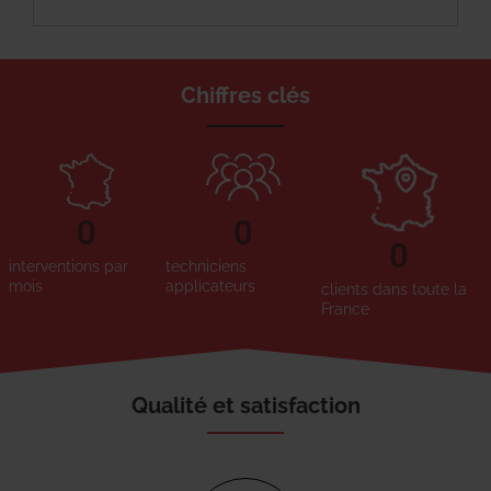
Chiffres clés
0
0
0
interventions par
techniciens
mois
applicateurs
clients dans toute la
France
Qualité et satisfaction