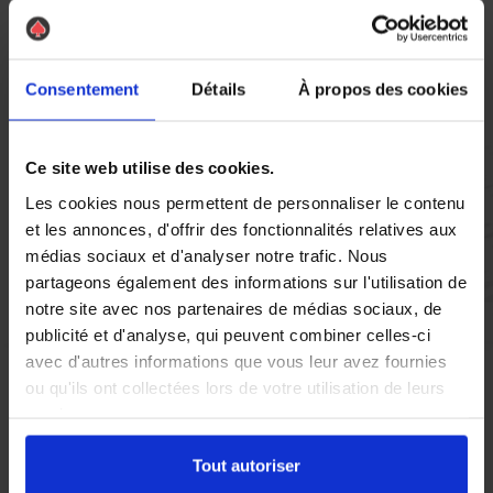
Vous réglez votre intervention par carte bancaire ou par
chèque, un reçu CB et une facture vous sont envoyés par
mail.
Consentement
Détails
À propos des cookies
Ce site web utilise des cookies.
Etape 5 :
Les cookies nous permettent de personnaliser le contenu
Vous évaluez la prestation
et les annonces, d'offrir des fonctionnalités relatives aux
médias sociaux et d'analyser notre trafic. Nous
partageons également des informations sur l'utilisation de
Vous recevez une demande d’évaluation de votre expérience
notre site avec nos partenaires de médias sociaux, de
avec l’équipe AS DE PIC.
publicité et d'analyse, qui peuvent combiner celles-ci
avec d'autres informations que vous leur avez fournies
ou qu'ils ont collectées lors de votre utilisation de leurs
Nous avons pensé à tout
services.
Tout autoriser
À Versailles, la présence de pigeons peut rapidement devenir