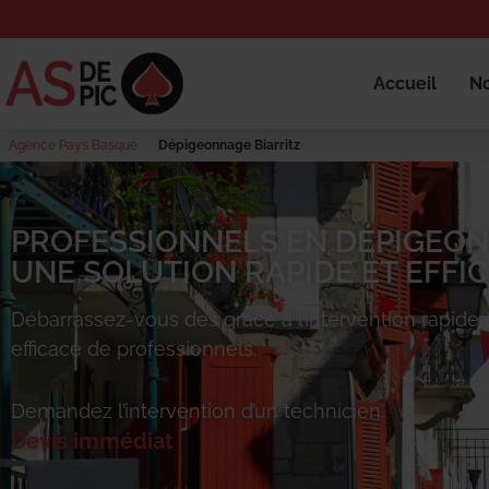
Accueil
No
Agence Pays Basque
Dépigeonnage Biarritz
PROFESSIONNELS EN DÉPIGEON
UNE SOLUTION RAPIDE ET EFFIC
Débarrassez-vous des
grâce à l’intervention rapide 
efficace de professionnels.
Demandez l’intervention d’un technicien.
Devis immédiat