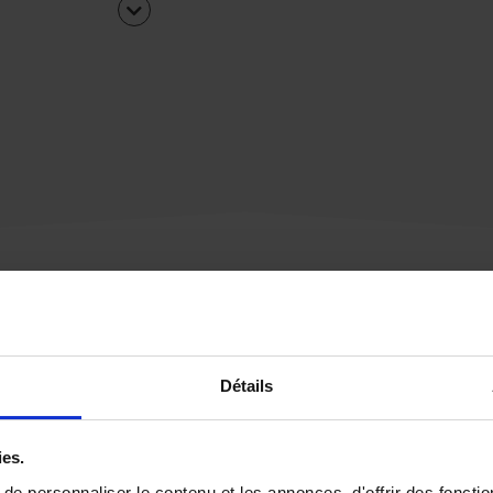
Une urgence ?
Détails
Vous souhaitez être
rappelé par notre éq
ies.
e personnaliser le contenu et les annonces, d'offrir des fonctio