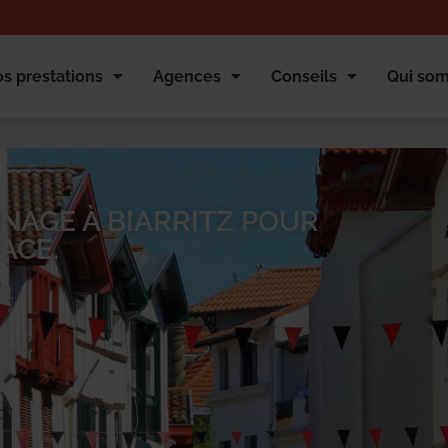
s prestations
Agences
Conseils
Qui so
NAGE À BIARRITZ POUR
ACE.
et