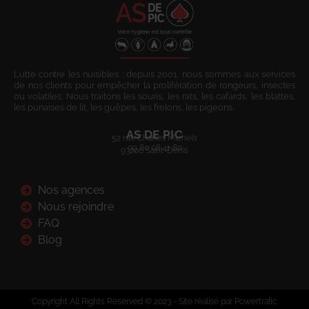
Lutte contre les nuisibles : depuis 2001, nous sommes aux services
de nos clients pour empêcher la prolifération de rongeurs, insectes
ou volatiles. Nous traitons les souris, les rats, les cafards, les blattes,
les punaises de lit, les guêpes, les frelons, les pigeons.
AS DE PIC
52 rue Charles Michels
09 80 08 41 80
93200 Saint-Denis
Nos agences
Nous rejoindre
FAQ
Blog
Copyright All Rights Reserved © 2023 - Site réalisé par Powertrafic