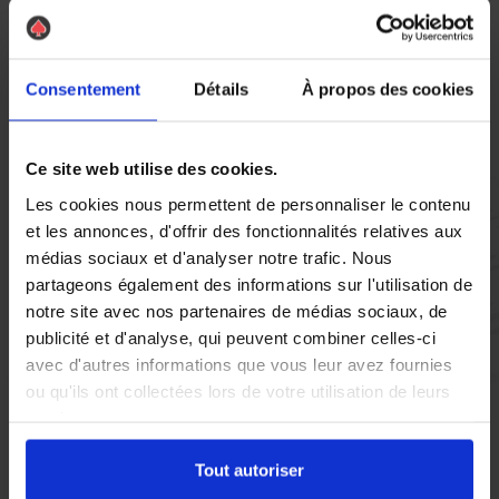
Vous réglez votre intervention par carte bancaire ou par
Consentement
Détails
À propos des cookies
chèque, un reçu CB et une facture vous sont envoyés par
mail.
Ce site web utilise des cookies.
Les cookies nous permettent de personnaliser le contenu
Etape 5 :
et les annonces, d'offrir des fonctionnalités relatives aux
Vous évaluez la prestation
médias sociaux et d'analyser notre trafic. Nous
partageons également des informations sur l'utilisation de
notre site avec nos partenaires de médias sociaux, de
Vous recevez une demande d’évaluation de votre expérience
publicité et d'analyse, qui peuvent combiner celles-ci
avec l’équipe AS DE PIC.
avec d'autres informations que vous leur avez fournies
ou qu'ils ont collectées lors de votre utilisation de leurs
services.
Nous avons pensé à tout
Tout autoriser