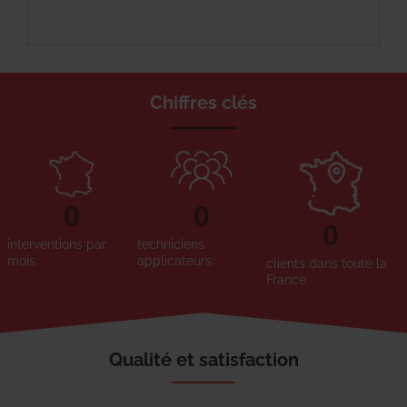
Chiffres clés
0
0
0
interventions par
techniciens
mois
applicateurs
clients dans toute la
France
Qualité et satisfaction