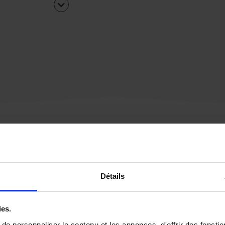
Une urgence ?
Détails
Vous souhaitez être
rappelé par notre éq
ies.
e personnaliser le contenu et les annonces, d'offrir des fonctio