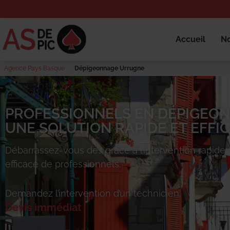
Accueil
No
Agence Pays Basque
Dépigeonnage Urrugne
PROFESSIONNELS EN DÉPIGEO
UNE SOLUTION RAPIDE ET EFFIC
Débarrassez-vous des
grâce à l’intervention rapide 
efficace de professionnels.
Demandez l’intervention d’un technicien.
Devis immédiat