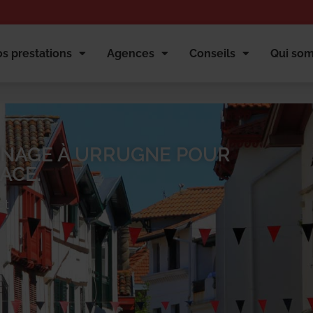
s prestations
Agences
Conseils
Qui so
NNAGE À URRUGNE POUR
ACE.
et