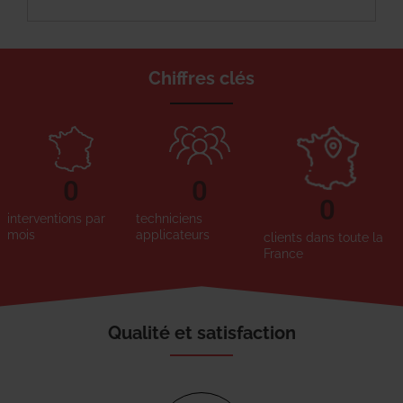
Chiffres clés
0
0
0
interventions par
techniciens
mois
applicateurs
clients dans toute la
France
Qualité et satisfaction