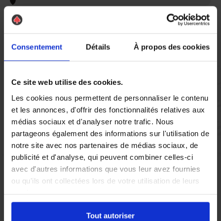
Vous réglez votre intervention par carte bancaire ou par
chèque, un reçu CB et une facture vous sont envoyés par
mail.
Consentement
Détails
À propos des cookies
Ce site web utilise des cookies.
Etape 5 :
Les cookies nous permettent de personnaliser le contenu
Vous évaluez la prestation
et les annonces, d'offrir des fonctionnalités relatives aux
médias sociaux et d'analyser notre trafic. Nous
partageons également des informations sur l'utilisation de
Vous recevez une demande d’évaluation de votre expérience
avec l’équipe AS DE PIC.
notre site avec nos partenaires de médias sociaux, de
publicité et d'analyse, qui peuvent combiner celles-ci
avec d'autres informations que vous leur avez fournies
Nous avons pensé à tout
ou qu'ils ont collectées lors de votre utilisation de leurs
services.
À Grand-Quevilly, la présence de pigeons peut rapidement
Tout autoriser