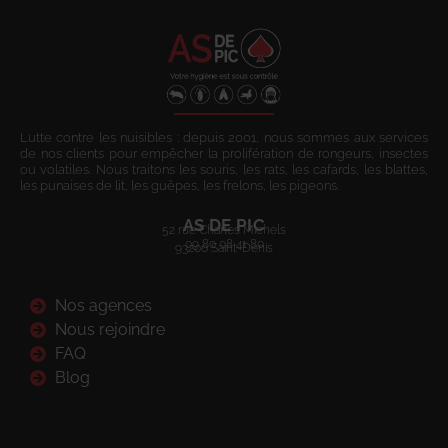
Lutte contre les nuisibles : depuis 2001, nous sommes aux services
de nos clients pour empêcher la prolifération de rongeurs, insectes
ou volatiles. Nous traitons les souris, les rats, les cafards, les blattes,
les punaises de lit, les guêpes, les frelons, les pigeons.
AS DE PIC
52 rue Charles Michels
09 80 08 41 80
93200 Saint-Denis
Nos agences
Nous rejoindre
FAQ
Blog