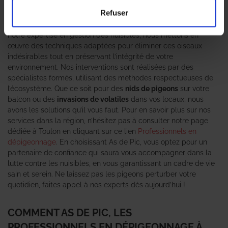
un véritable fléau pour les particuliers et les entreprises. Les
Refuser
Professionnels en dépigeonnage
d’As de Pic sont là pour vous
offrir une solution efficace et rapide à ce problème. Grâce à
notre expertise en gestion des nuisibles, nous mettons en
œuvre des techniques adaptées pour éliminer ces oiseaux
indésirables tout en préservant l’intégrité de votre
environnement. Nos interventions sont réalisées par des
spécialistes formés, utilisant des méthodes respectueuses de
l’écosystème. Que ce soit pour des
nids de pigeons
sur votre
balcon ou des
invasions de volatiles
dans vos locaux, nous
avons les solutions qu’il vous faut. Pour en savoir plus sur nos
services dans la région, n’hésitez pas à consulter notre page
dédiée à Toulon en cliquant sur ce lien
Professionnels en
dépigeonnage
. En choisissant As de Pic, vous optez pour un
partenaire de confiance qui saura vous accompagner dans la
lutte contre les nuisibles, en vous garantissant un cadre de vie
sain et serein. Ne laissez pas les pigeons perturber votre
quotidien, faites appel à nos experts dès aujourd’hui !
COMMENT AS DE PIC, LES
PROFESSIONNELS EN DÉPIGEONNAGE À