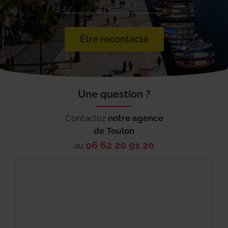
Être recontacté
Une question ?
Contactez
notre agence
de
Toulon
06 62 20 91 20
au