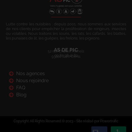
Lutte contre les nuisibles : depuis 2001, nous sommes aux services
de nos clients pour empêcher la prolifération de rongeurs, insectes
ou volatiles. Nous traitons les souris, les rats, les cafards, les blattes,
les punaises de lit, les guêpes, les frelons, les pigeons.
AS DE PIC
52 rue Charles Michels
09 80 08 41 80
93200 Saint-Denis
Nos agences
Nous rejoindre
FAQ
Blog
Copyright All Rights Reserved © 2023 - Site réalisé par Powertrafic