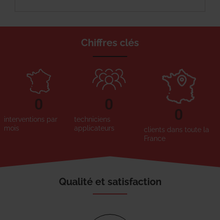
Chiffres clés
0
0
0
interventions par
techniciens
mois
applicateurs
clients dans toute la
France
Qualité et satisfaction