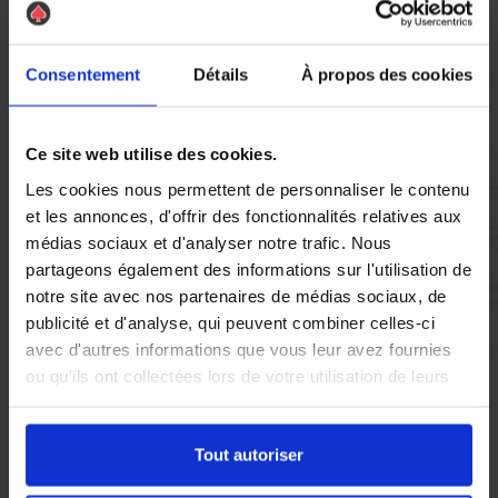
Vous réglez votre intervention par carte bancaire ou par
chèque, un reçu CB et une facture vous sont envoyés par
Consentement
Détails
À propos des cookies
mail.
Ce site web utilise des cookies.
Les cookies nous permettent de personnaliser le contenu
Etape 5 :
et les annonces, d'offrir des fonctionnalités relatives aux
Vous évaluez la prestation
médias sociaux et d'analyser notre trafic. Nous
partageons également des informations sur l'utilisation de
notre site avec nos partenaires de médias sociaux, de
Vous recevez une demande d’évaluation de votre expérience
publicité et d'analyse, qui peuvent combiner celles-ci
avec l’équipe AS DE PIC.
avec d'autres informations que vous leur avez fournies
ou qu'ils ont collectées lors de votre utilisation de leurs
Nous avons pensé à tout
services.
Tout autoriser
À Draguignan, la présence de pigeons peut rapidement devenir