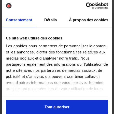
Vous réglez votre intervention par carte bancaire ou par
chèque, un reçu CB et une facture vous sont envoyés par
mail.
Consentement
Détails
À propos des cookies
Ce site web utilise des cookies.
Etape 5 :
Les cookies nous permettent de personnaliser le contenu
Vous évaluez la prestation
et les annonces, d'offrir des fonctionnalités relatives aux
médias sociaux et d'analyser notre trafic. Nous
partageons également des informations sur l'utilisation de
Vous recevez une demande d’évaluation de votre expérience
notre site avec nos partenaires de médias sociaux, de
avec l’équipe AS DE PIC.
publicité et d'analyse, qui peuvent combiner celles-ci
avec d'autres informations que vous leur avez fournies
ou qu'ils ont collectées lors de votre utilisation de leurs
Nous avons pensé à tout
services.
Tout autoriser
À Hyères, la présence de pigeons peut rapidement devenir un