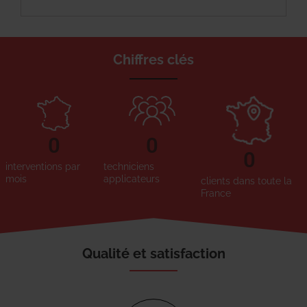
Chiffres clés
0
0
0
interventions par
techniciens
mois
applicateurs
clients dans toute la
France
Qualité et satisfaction