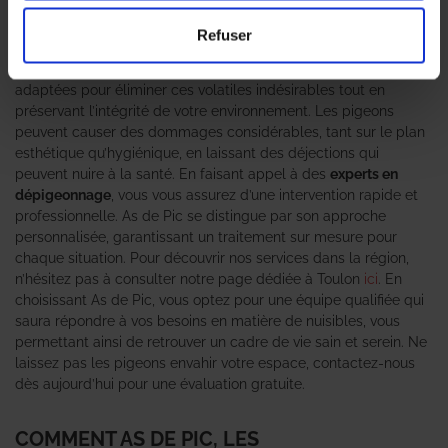
véritable fléau pour les habitations et les entreprises. Les
professionnels en dépigeonnage
d’As de Pic sont là pour vous
Refuser
offrir des solutions efficaces et durables. Grâce à leur expertise
en gestion des nuisibles, ils mettent en œuvre des techniques
adaptées pour éliminer ces volatiles indésirables tout en
préservant l’intégrité de votre environnement. Les pigeons
peuvent causer des dommages considérables, tant sur le plan
esthétique qu’hygiénique, en laissant des déjections qui
peuvent nuire à la santé. En faisant appel à des
experts en
dépigeonnage
, vous vous assurez d’une intervention rapide et
professionnelle. As de Pic se distingue par son approche
personnalisée, garantissant un traitement sur mesure pour
chaque situation. Pour découvrir nos services dans la région,
n’hésitez pas à consulter notre page dédiée à Toulon
ici
. En
choisissant As de Pic, vous optez pour une équipe qualifiée qui
saura répondre à vos besoins en matière de nuisibles, vous
permettant ainsi de retrouver un cadre de vie sain et serein. Ne
laissez pas les pigeons envahir votre espace, contactez-nous
dès aujourd’hui pour une évaluation gratuite.
COMMENT AS DE PIC, LES