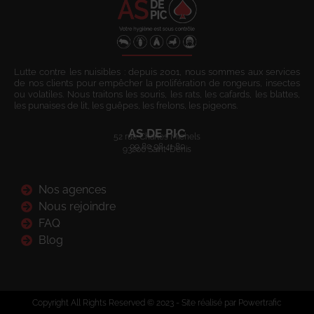
Lutte contre les nuisibles : depuis 2001, nous sommes aux services
de nos clients pour empêcher la prolifération de rongeurs, insectes
ou volatiles. Nous traitons les souris, les rats, les cafards, les blattes,
les punaises de lit, les guêpes, les frelons, les pigeons.
AS DE PIC
52 rue Charles Michels
09 80 08 41 80
93200 Saint-Denis
Nos agences
Nous rejoindre
FAQ
Blog
Copyright All Rights Reserved © 2023 - Site réalisé par Powertrafic