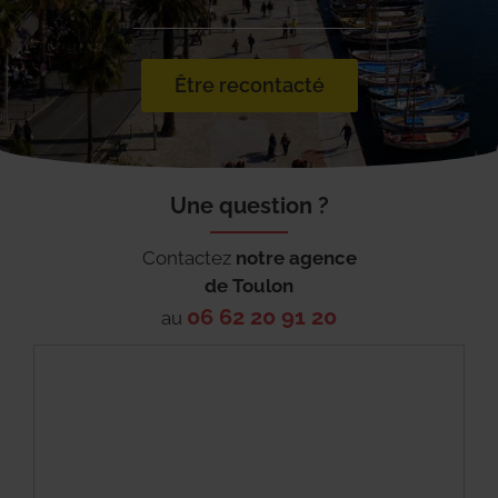
Être recontacté
Une question ?
Contactez
notre agence
de
Toulon
06 62 20 91 20
au