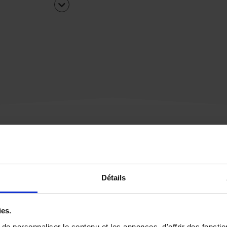
Une urgence ?
Détails
Vous souhaitez être
rappelé par notre éq
ies.
e personnaliser le contenu et les annonces, d'offrir des fonctio