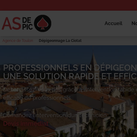
Accueil
No
Agence de Toulon
Dépigeonnage La Ciotat
PROFESSIONNELS EN DÉPIGEON
UNE SOLUTION RAPIDE ET EFFIC
Débarrassez-vous des
grâce à l’intervention rapide 
efficace de professionnels.
Demandez l’intervention d’un technicien.
Devis immédiat