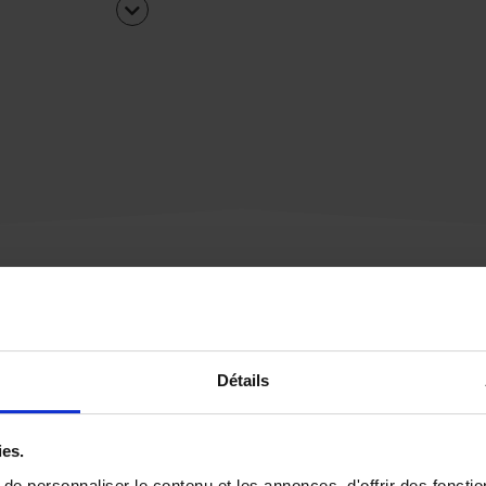
Une urgence ?
Détails
Vous souhaitez être
rappelé par notre éq
ies.
e personnaliser le contenu et les annonces, d'offrir des fonctio