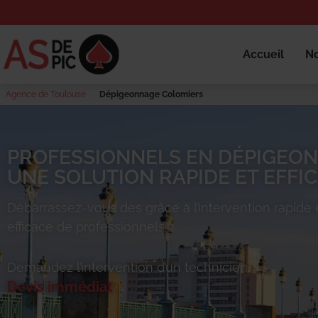
Accueil
No
Agence de Toulouse
Dépigeonnage Colomiers
PROFESSIONNELS EN DÉPIGEON
UNE SOLUTION RAPIDE ET EFFIC
Débarrassez-vous des
grâce à l’intervention rapide 
efficace de professionnels.
Demandez l’intervention d’un technicien.
Devis immédiat