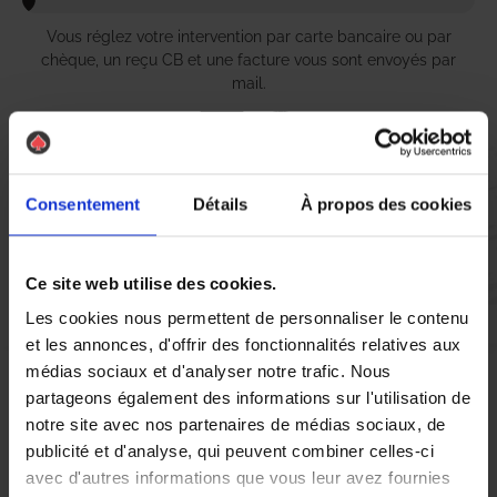
Vous réglez votre intervention par carte bancaire ou par
chèque, un reçu CB et une facture vous sont envoyés par
mail.
Etape 5 :
Consentement
Détails
À propos des cookies
Vous évaluez la prestation
Ce site web utilise des cookies.
Vous recevez une demande d’évaluation de votre expérience
Les cookies nous permettent de personnaliser le contenu
avec l’équipe AS DE PIC.
et les annonces, d'offrir des fonctionnalités relatives aux
médias sociaux et d'analyser notre trafic. Nous
partageons également des informations sur l'utilisation de
Nous avons pensé à tout
notre site avec nos partenaires de médias sociaux, de
publicité et d'analyse, qui peuvent combiner celles-ci
avec d'autres informations que vous leur avez fournies
À Saumur, la présence de nuisibles tels que les chenilles peut