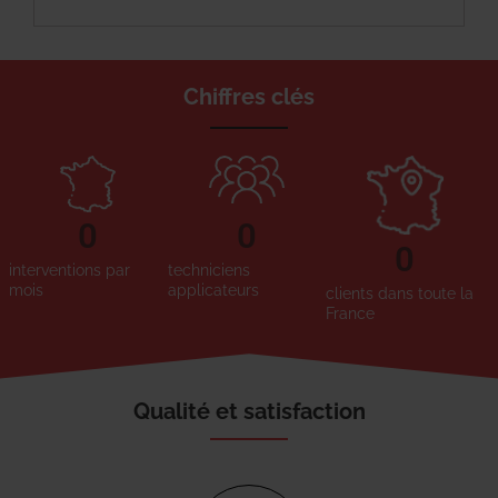
Chiffres clés
0
0
0
interventions par
techniciens
mois
applicateurs
clients dans toute la
France
Qualité et satisfaction