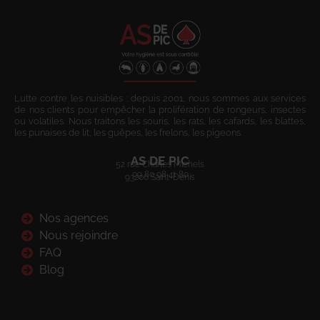
Lutte contre les nuisibles : depuis 2001, nous sommes aux services
de nos clients pour empêcher la prolifération de rongeurs, insectes
ou volatiles. Nous traitons les souris, les rats, les cafards, les blattes,
les punaises de lit, les guêpes, les frelons, les pigeons.
AS DE PIC
52 rue Charles Michels
09 80 08 41 80
93200 Saint-Denis
Nos agences
Nous rejoindre
FAQ
Blog