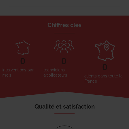
Chiffres clés
0
0
0
interventions par
techniciens
mois
applicateurs
clients dans toute la
France
Qualité et satisfaction