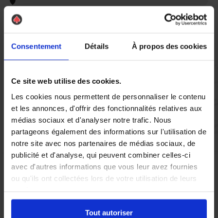
Vous réglez votre intervention par carte bancaire ou par
chèque, un reçu CB et une facture vous sont envoyés par
mail.
Consentement
Détails
À propos des cookies
Ce site web utilise des cookies.
Etape 5 :
Les cookies nous permettent de personnaliser le contenu
Vous évaluez la prestation
et les annonces, d'offrir des fonctionnalités relatives aux
médias sociaux et d'analyser notre trafic. Nous
partageons également des informations sur l'utilisation de
Vous recevez une demande d’évaluation de votre expérience
avec l’équipe AS DE PIC.
notre site avec nos partenaires de médias sociaux, de
publicité et d'analyse, qui peuvent combiner celles-ci
avec d'autres informations que vous leur avez fournies
Nous avons pensé à tout
ou qu'ils ont collectées lors de votre utilisation de leurs
services.
À Saumur, la présence de pigeons peut rapidement devenir un
Tout autoriser