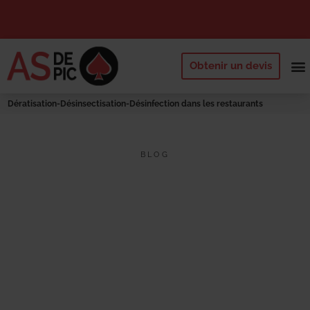
Obtenir un devis
NOS 
QUI SOMM
DEMANDE
Dératisation-Désinsectisation-Désinfection dans les restaurants
BLOG
DÉRATISATION-DÉSINSECTISATION-
DÉSINFECTION DANS LES
RESTAURANTS