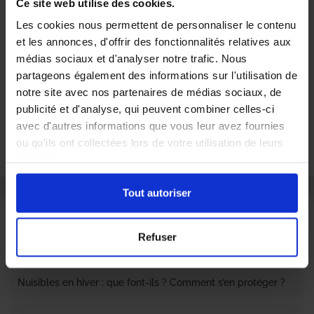
Ce site web utilise des cookies.
assez gênants pour les habitants au quotidien. C’est
Les cookies nous permettent de personnaliser le contenu
pourquoi notre agence, implantée à Bordeaux, propose
ses services aux particuliers et aux professionnels afin de
et les annonces, d'offrir des fonctionnalités relatives aux
lutter efficacement contre leur présence. Nous avons
médias sociaux et d'analyser notre trafic. Nous
développé plusieurs méthodes de lutte raisonnée que
partageons également des informations sur l'utilisation de
nous pouvons appliquer dans les immeubles, les maisons,
notre site avec nos partenaires de médias sociaux, de
les restaurants, les commerces de bouche ou encore les
publicité et d'analyse, qui peuvent combiner celles-ci
industries agroalimentaires. Ainsi, nos clients ont la
avec d'autres informations que vous leur avez fournies
possibilité de retrouver un environnement sain et la
ou qu'ils ont collectées lors de votre utilisation de leurs
douceur de vivre bordelaise !
services.
Tout autoriser
Refuser
À LIRE AUSSI
Nuisibles en hiver : que font-ils ? Comment s’en protéger ?