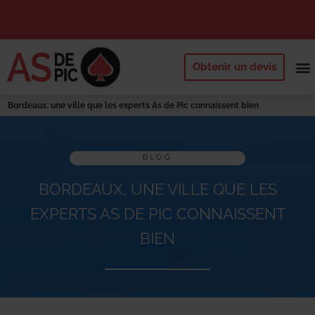
Obtenir un devis
NOS 
QUI SOMM
DEMANDE
Bordeaux, une ville que les experts As de Pic connaissent bien
BLOG
BORDEAUX, UNE VILLE QUE LES
EXPERTS AS DE PIC CONNAISSENT
BIEN