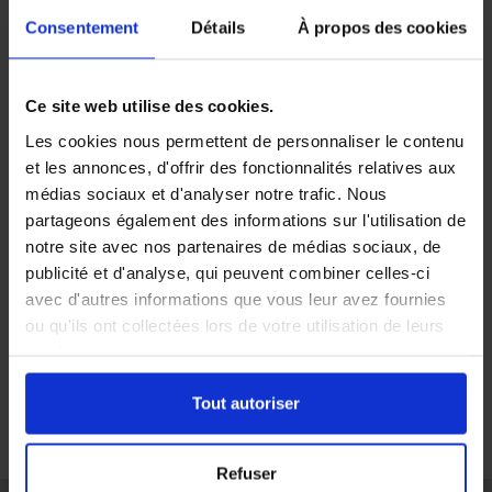
peuvent aussi
s’introduire à l’intérieur
de différentes
Consentement
Détails
À propos des cookies
manières, et notamment par :
Les fissures et crevasses ;
Les tuyaux, les conduits d’aération ou les câbles
Ce site web utilise des cookies.
électriques qui traversent les parois ;
Les cookies nous permettent de personnaliser le contenu
Les espaces laissés entre les isolants, les faux
et les annonces, d'offrir des fonctionnalités relatives aux
plafonds ou les conduits ;
médias sociaux et d'analyser notre trafic. Nous
Les interstices entre les murs et les planchers ou
plafonds.
partageons également des informations sur l'utilisation de
Ces rongeurs profitent de la moindre faille pour pénétrer
notre site avec nos partenaires de médias sociaux, de
dans une habitation. Or leur présence occasionnant des
publicité et d'analyse, qui peuvent combiner celles-ci
dommages matériels et des dégâts sanitaires, il faut y
avec d'autres informations que vous leur avez fournies
remédier dès les premiers signes d’une infestation. Pour
ou qu'ils ont collectées lors de votre utilisation de leurs
les éliminer, la
dératisation
reste la solution la plus
services.
efficace. Pour en savoir plus, contactez-nous ! Nos
dératiseurs expérimentés sont à votre écoute pour vous
Tout autoriser
renseigner sur nos méthodes d’intervention et peuvent
vous envoyer un devis gratuit.
Refuser