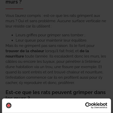
murs ?
Vous l’aurez compris : est-ce que les rats grimpent aux
murs ? Oui et sans problème. Aucune surface verticale ne
leur résiste car ils utilisent :
Leurs griffes pour grimper sans tomber ;
Leur queue pour maintenir leur équilibre.
Mais ils ne grimpent pas sans raison. Ils le font pour
trouver de la chaleur
lorsqu’il fait froid, et
de la
nourriture
toute l’année. Ils escaladent donc les murs, les
câbles ou encore les tuyaux, pour pénétrer à l’intérieur
d’une habitation via un trou, une fissure par exemple. Et
quand ils sont entrés et ont trouvé chaleur et nourriture,
l’infestation commence car ils en profitent aussi pour s’y
cacher, s’y reproduire et donc, proliférer.
Est-ce que les rats peuvent grimper dans
les murs ?
Les rats ne grimpent pas uniquement aux murs. Ils