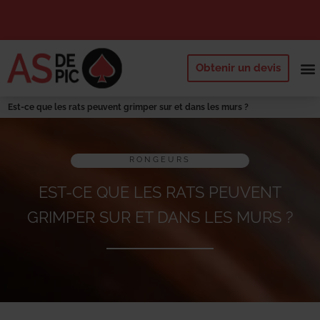
Obtenir un devis
NOS 
QUI SOMM
DEMANDE
Est-ce que les rats peuvent grimper sur et dans les murs ?
RONGEURS
EST-CE QUE LES RATS PEUVENT
GRIMPER SUR ET DANS LES MURS ?