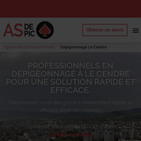
Obtenir un devis
NOS 
QUI SOMM
DEMANDE
Agence de Clermont-Ferrand
Dépigeonnage Le Cendre
PROFESSIONNELS EN
DÉPIGEONNAGE À LE CENDRE
POUR UNE SOLUTION RAPIDE ET
EFFICACE.
Débarrassez-vous des
grâce à l’intervention rapide et
efficace de professionnels.
Demandez l’intervention d’un technicien.
Devis immédiat