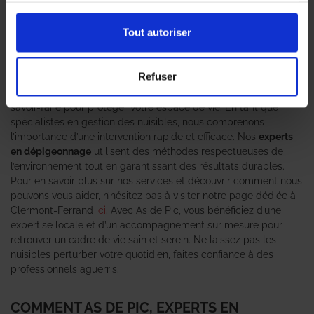
pigeons peut rapidement devenir un véritable fléau. C’est ici
qu’interviennent les
professionnels en dépigeonnage
d’As de
Tout autoriser
Pic, votre expert anti-nuisible de confiance. Grâce à une
approche personnalisée et des techniques éprouvées, notre
équipe s’engage à résoudre efficacement vos problèmes de
Refuser
nuisibles. Que ce soit pour des interventions d’urgence ou des
solutions préventives, nous mettons à votre disposition notre
savoir-faire pour protéger votre espace de vie. En tant que
spécialistes en gestion des nuisibles, nous comprenons
l’importance d’une intervention rapide et efficace. Nos
experts
en dépigeonnage
utilisent des méthodes respectueuses de
l’environnement tout en garantissant des résultats durables.
Pour en savoir plus sur nos services et découvrir comment nous
pouvons vous aider, n’hésitez pas à visiter notre page dédiée à
Clermont-Ferrand
ici
. Avec As de Pic, vous bénéficiez d’une
expertise locale et d’un accompagnement sur mesure pour
retrouver un cadre de vie sain et serein. Ne laissez pas les
nuisibles perturber votre quotidien, faites confiance à des
professionnels aguerris.
COMMENT AS DE PIC, EXPERTS EN