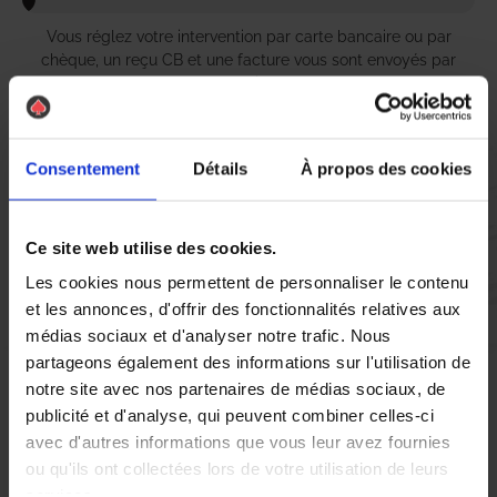
Vous réglez votre intervention par carte bancaire ou par
chèque, un reçu CB et une facture vous sont envoyés par
mail.
Consentement
Détails
À propos des cookies
Etape 5 :
Vous évaluez la prestation
Ce site web utilise des cookies.
Les cookies nous permettent de personnaliser le contenu
Vous recevez une demande d’évaluation de votre expérience
et les annonces, d'offrir des fonctionnalités relatives aux
avec l’équipe AS DE PIC.
médias sociaux et d'analyser notre trafic. Nous
partageons également des informations sur l'utilisation de
notre site avec nos partenaires de médias sociaux, de
Nous avons pensé à tout
publicité et d'analyse, qui peuvent combiner celles-ci
avec d'autres informations que vous leur avez fournies
ou qu'ils ont collectées lors de votre utilisation de leurs
Dans la charmante localité de
Le Cendre
, la présence de
services.