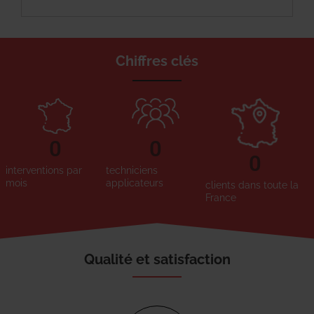
Chiffres clés
0
0
0
interventions par
techniciens
mois
applicateurs
clients dans toute la
France
Qualité et satisfaction