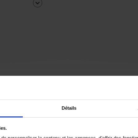
Une urgence ?
Détails
Vous souhaitez être
rappelé par notre éq
ies.
e personnaliser le contenu et les annonces, d'offrir des fonctio