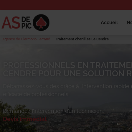
Accueil
No
Agence de Clermont-Ferrand
Traitement chenilles Le Cendre
PROFESSIONNELS EN TRAITEMEN
CENDRE POUR UNE SOLUTION RA
Débarrassez-vous des
grâce à l’intervention rapide 
efficace de professionnels.
Demandez l’intervention d’un technicien.
Devis immédiat