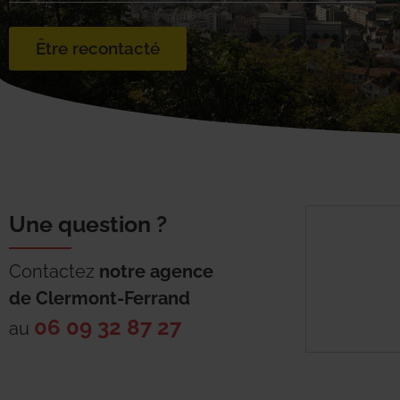
Être recontacté
Une question ?
Contactez
notre agence
de
Clermont-Ferrand
06 09 32 87 27
au