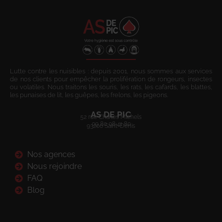
Lutte contre les nuisibles : depuis 2001, nous sommes aux services
de nos clients pour empêcher la prolifération de rongeurs, insectes
ou volatiles. Nous traitons les souris, les rats, les cafards, les blattes,
les punaises de lit, les guêpes, les frelons, les pigeons.
AS DE PIC
52 rue Charles Michels
09 80 08 41 80
93200 Saint-Denis
Nos agences
Nous rejoindre
FAQ
Blog