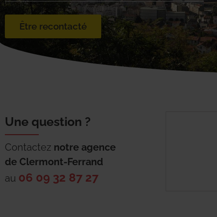
Être recontacté
Une question ?
Contactez
notre agence
de
Clermont-Ferrand
06 09 32 87 27
au