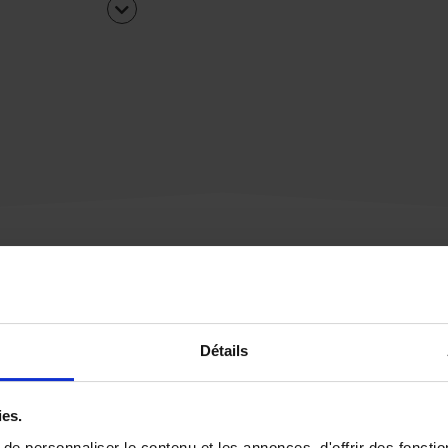
Une urgence ?
Détails
Vous souhaitez être
rappelé par notre éq
ies.
e personnaliser le contenu et les annonces, d'offrir des fonctio