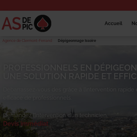
Accueil
No
Agence de Clermont-Ferrand
Dépigeonnage Issoire
PROFESSIONNELS EN DÉPIGEON
UNE SOLUTION RAPIDE ET EFFIC
Débarrassez-vous des
grâce à l’intervention rapide 
efficace de professionnels.
Demandez l’intervention d’un technicien.
Devis immédiat